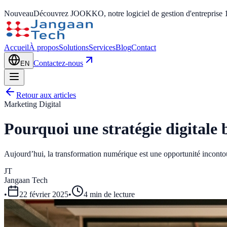
Nouveau
Découvrez JOOKKO, notre logiciel de gestion d'entreprise 
Accueil
À propos
Solutions
Services
Blog
Contact
Contactez-nous
EN
Retour aux articles
Marketing Digital
Pourquoi une stratégie digitale
Aujourd’hui, la transformation numérique est une opportunité incontou
JT
Jangaan Tech
•
22 février 2025
•
4 min de lecture