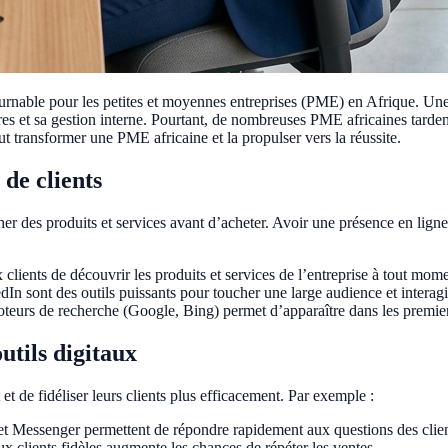
urnable pour les petites et moyennes entreprises (PME) en Afrique. Une
ffaires et sa gestion interne. Pourtant, de nombreuses PME africaines ta
ut transformer une PME africaine et la propulser vers la réussite.
 de clients
cher des produits et services avant d’acheter. Avoir une présence en l
clients de découvrir les produits et services de l’entreprise à tout mome
 sont des outils puissants pour toucher une large audience et interagir
eurs de recherche (Google, Bing) permet d’apparaître dans les premiers r
utils digitaux
et de fidéliser leurs clients plus efficacement. Par exemple :
t Messenger permettent de répondre rapidement aux questions des client
 clients fidèles augmente les chances de répéter les ventes.