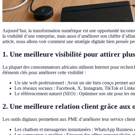
Aujourd’hui, la transformation numérique est une opportunité inconto
la visibilité d’une entreprise, mais aussi d’améliorer son chiffre d’a
article, nous allons voir comment une stratégie digitale bien pensée pe
1. Une meilleure visibilité pour attirer plus
La plupart des consommateurs africains utilisent Internet pour recher
éléments clés pour améliorer cette visibilité :
Un site web professionnel : Avoir un site bien conçu permet aux 
Les réseaux sociaux : Facebook, X, Instagram, TikTok et LinkedIn
Le référencement naturel (SEO) : Optimiser son site pour les mot
2. Une meilleure relation client grâce aux o
Les outils digitaux permettent aux PME d’améliorer leur service client 
Les chatbots et messageries instantanées : WhatsApp Business e
Les campagnes e-mailing : Envoyer des offres personnalisées aux