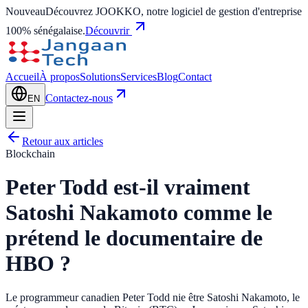
Nouveau
Découvrez JOOKKO, notre logiciel de gestion d'entreprise
100% sénégalaise.
Découvrir
Accueil
À propos
Solutions
Services
Blog
Contact
Contactez-nous
EN
Retour aux articles
Blockchain
Peter Todd est-il vraiment
Satoshi Nakamoto comme le
prétend le documentaire de
HBO ?
Le programmeur canadien Peter Todd nie être Satoshi Nakamoto, le