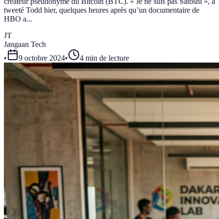
créateur pseudonyme du Bitcoin (BTC). « Je ne suis pas Satoshi », a
tweeté Todd hier, quelques heures après qu’un documentaire de
HBO a...
JT
Jangaan Tech
•
9 octobre 2024
•
4 min de lecture