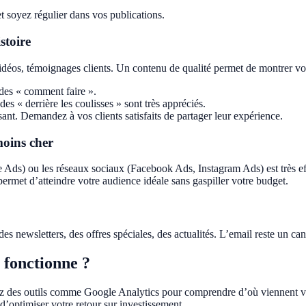
t soyez régulier dans vos publications.
stoire
vidéos, témoignages clients. Un contenu de qualité permet de montrer vot
 des « comment faire ».
s « derrière les coulisses » sont très appréciés.
sant. Demandez à vos clients satisfaits de partager leur expérience.
moins cher
e Ads) ou les réseaux sociaux (Facebook Ads, Instagram Ads) est très effi
permet d’atteindre votre audience idéale sans gaspiller votre budget.
es newsletters, des offres spéciales, des actualités. L’email reste un cana
 fonctionne ?
ez des outils comme Google Analytics pour comprendre d’où viennent vos 
d’optimiser votre retour sur investissement.