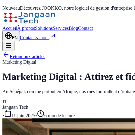
Nouveau
Découvrez JOOKKO, notre logiciel de gestion d'entreprise 
Accueil
À propos
Solutions
Services
Blog
Contact
Contactez-nous
EN
Retour aux articles
Marketing Digital
Marketing Digital : Attirez et fid
Au Sénégal, comme partout en Afrique, nos rues fourmillent d’initiativ
JT
Jangaan Tech
•
11 juin 2025
•
6 min de lecture