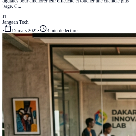
digitales pour améliorer leur efficacité et toucher une clientèle plus
large. C...
JT
Jangaan Tech
•
15 mars 2025
•
3 min de lecture