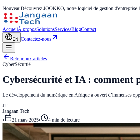
Nouveau
Découvrez JOOKKO, notre logiciel de gestion d'entreprise 
Accueil
À propos
Solutions
Services
Blog
Contact
Contactez-nous
EN
Retour aux articles
CyberSécurtié
Cybersécurité et IA : comment pr
Le développement du numérique en Afrique a ouvert d’immenses opportun
JT
Jangaan Tech
•
21 mars 2025
•
4 min de lecture