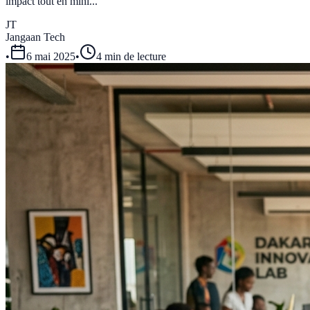
impact tout en mini...
JT
Jangaan Tech
•
6 mai 2025
•
4 min de lecture