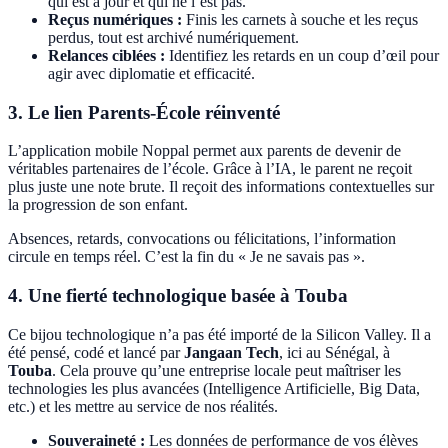
qui est à jour et qui ne l’est pas.
Reçus numériques :
Finis les carnets à souche et les reçus
perdus, tout est archivé numériquement.
Relances ciblées :
Identifiez les retards en un coup d’œil pour
agir avec diplomatie et efficacité.
3. Le lien Parents-École réinventé
L’application mobile Noppal permet aux parents de devenir de
véritables partenaires de l’école. Grâce à l’IA, le parent ne reçoit
plus juste une note brute. Il reçoit des informations contextuelles sur
la progression de son enfant.
Absences, retards, convocations ou félicitations, l’information
circule en temps réel. C’est la fin du « Je ne savais pas ».
4. Une fierté technologique basée à Touba
Ce bijou technologique n’a pas été importé de la Silicon Valley. Il a
été pensé, codé et lancé par
Jangaan Tech
, ici au Sénégal, à
Touba
. Cela prouve qu’une entreprise locale peut maîtriser les
technologies les plus avancées (Intelligence Artificielle, Big Data,
etc.) et les mettre au service de nos réalités.
Souveraineté :
Les données de performance de vos élèves