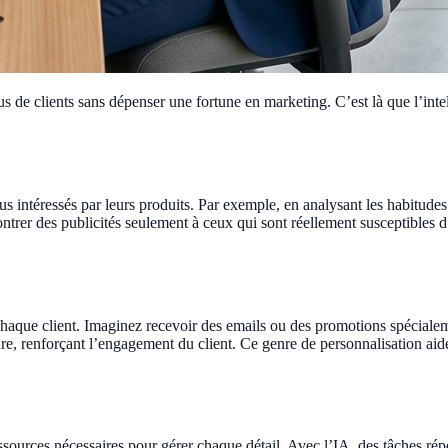
 de clients sans dépenser une fortune en marketing. C’est là que l’intell
plus intéressés par leurs produits. Par exemple, en analysant les habitude
ntrer des publicités seulement à ceux qui sont réellement susceptibles d
aque client. Imaginez recevoir des emails ou des promotions spécialeme
, renforçant l’engagement du client. Ce genre de personnalisation aide l
ources nécessaires pour gérer chaque détail. Avec l’IA, des tâches répé