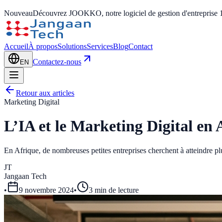
Nouveau
Découvrez JOOKKO, notre logiciel de gestion d'entreprise 
Accueil
À propos
Solutions
Services
Blog
Contact
Contactez-nous
EN
Retour aux articles
Marketing Digital
L’IA et le Marketing Digital en
En Afrique, de nombreuses petites entreprises cherchent à atteindre plus
JT
Jangaan Tech
•
9 novembre 2024
•
3 min de lecture