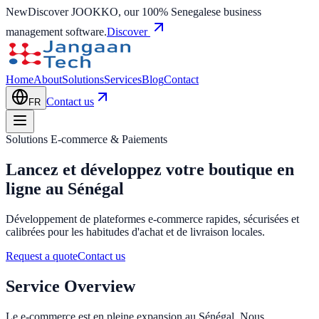
New
Discover JOOKKO, our 100% Senegalese business
management software.
Discover
Home
About
Solutions
Services
Blog
Contact
Contact us
FR
Solutions E-commerce & Paiements
Lancez et développez votre boutique en
ligne au Sénégal
Développement de plateformes e-commerce rapides, sécurisées et
calibrées pour les habitudes d'achat et de livraison locales.
Request a quote
Contact us
Service Overview
Le e-commerce est en pleine expansion au Sénégal. Nous